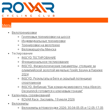
+375 29 777 64 74
Menu
Велотренировки
Групповые тренировки на шоссе
Индивидуальные тренировки
Тренировки на велотреке
Веломаршруты Минска
Тестирование
INSCYD ТЕСТИРОВАНИЕ
Функциональное тестирование
INSCYD. Физиологические параметры, стоящие за
олимпийской золотой медалью Грейс Браун в Париже
2024
INSCYD. Результаты в беге и скрытый потенциал
спортсменов
INSCYD. Вебинар “Как команда мирового тура Alpecin-
Deceuninck готовится к ключевым гонкам”
Календарь соревнований
ROVAR Race. Заславль. 19 июля 2026
Велокемпы
Велокемпы в Новогрудке 2026: 30.04-05.05 и 12.05-17.05